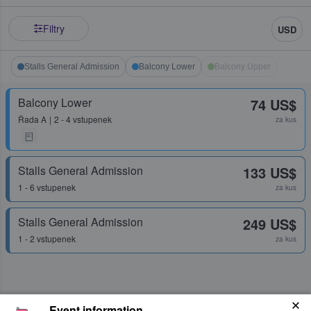
Filtry
USD
Stalls General Admission
Balcony Lower
Balcony Upper
Balcony Lower
74 US$
Řada
A
2 - 4 vstupenek
za kus
Stalls General Admission
133 US$
1 - 6 vstupenek
za kus
Stalls General Admission
249 US$
1 - 2 vstupenek
za kus
Event information