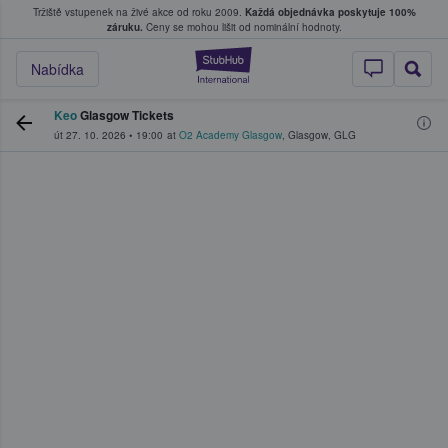
Tržiště vstupenek na živé akce od roku 2009.
Každá objednávka poskytuje 100%
, kde fanoušci kupují a prodávají vstupenk
záruku.
Ceny se mohou lišit od nominální hodnoty.
StubHub – Místo, 
Nabídka
Keo
Glasgow Tickets
út 27. 10. 2026
•
19:00
at
O2 Academy Glasgow
,
Glasgow
,
GLG