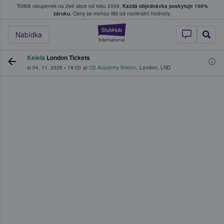
Tržiště vstupenek na živé akce od roku 2009.
Každá objednávka poskytuje 100%
, kde fanoušci kupují a prodávají vstupenk
záruku.
Ceny se mohou lišit od nominální hodnoty.
StubHub – Místo, 
Nabídka
Kelela
London Tickets
st 04. 11. 2026
•
19:00
at
O2 Academy Brixton
,
London
,
LND