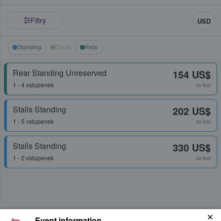
Filtry
USD
Standing
Circle
Rear
Rear Standing Unreserved
154 US$
1 - 4 vstupenek
za kus
Stalls Standing
202 US$
1 - 5 vstupenek
za kus
Stalls Standing
330 US$
1 - 2 vstupenek
za kus
Event information