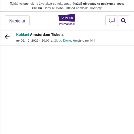
Tržiště vstupenek na živé akce od roku 2009.
Každá objednávka poskytuje 100%
, kde fanoušci kupují a prodávají vstupenk
záruku.
Ceny se mohou lišit od nominální hodnoty.
StubHub – Místo, 
Nabídka
Kehlani
Amsterdam Tickets
ne 06. 12. 2026
•
20:00
at
Ziggo Dome
,
Amsterdam
,
NH