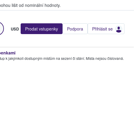
hou lišit od nominální hodnoty.
Prodat vstupenky
Podpora
Přihlásit se
USD
penkami
tup k jakýmkoli dostupným místům na sezení či stání. Místa nejsou číslovaná.