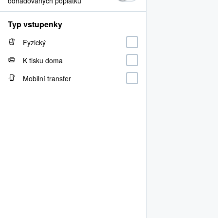
odhadovaných poplatků
Typ vstupenky
Fyzický
K tisku doma
Mobilní transfer