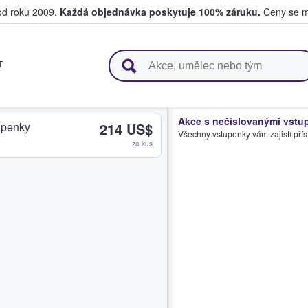
 od roku 2009.
Každá objednávka poskytuje 100% záruku.
Ceny se mo
upují a prodávají vstupenky
T
Akce s nečíslovanými vstu
upenky
214 US$
Všechny vstupenky vám zajistí přís
za kus