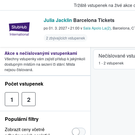
Tržiště vstupenek na živé akce
Julia Jacklin
Barcelona Tickets
StubHub – Místo, kde fanoušci k
po 01. 3. 2027
•
21:00
v
Sala Apolo La(2)
,
Barcelona
,
C
2 zbývajících vstupenek
Akce s nečíslovanými vstupenkami
Nečíslované vst
Všechny vstupenky vám zajistí přístup k jakýmkoli
1 - 2 vstupenek
dostupným místům na sezení či stání. Místa
nejsou číslovaná.
Počet vstupenek
1
2
Populární filtry
Zobrazit ceny včetně