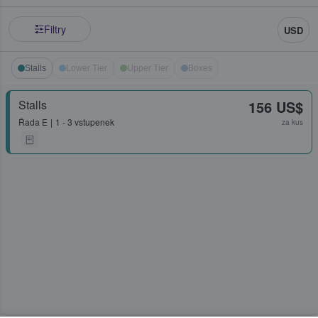
Filtry
USD
Stalls
Lower Tier
Upper Tier
Boxes
Stalls
156 US$
Řada
E
1 - 3 vstupenek
za kus