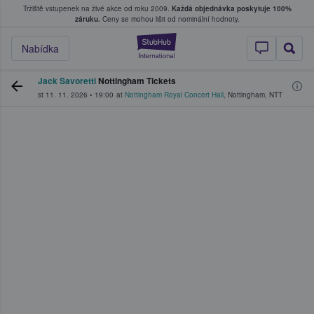
Tržiště vstupenek na živé akce od roku 2009.
Každá objednávka poskytuje 100%
, kde fanoušci kupují a prodávají vstupenk
záruku.
Ceny se mohou lišit od nominální hodnoty.
StubHub – Místo, 
Nabídka
Jack Savoretti
Nottingham Tickets
st 11. 11. 2026
•
19:00
at
Nottingham Royal Concert Hall
,
Nottingham
,
NTT