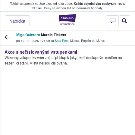
Tržiště vstupenek na živé akce od roku 2009.
Každá objednávka poskytuje 100%
, kde fanoušci kupují a prodávají vstupenk
záruku.
Ceny se mohou lišit od nominální hodnoty.
StubHub – Místo, 
Nabídka
Íñigo Quintero
Murcia Tickets
pá 13. 11. 2026
•
21:00
at
Sala Rem
,
Murcia
,
Región de Murcia
Akce s nečíslovanými vstupenkami
Všechny vstupenky vám zajistí přístup k jakýmkoli dostupným místům na
sezení či stání. Místa nejsou číslovaná.