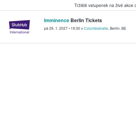
Tržiště vstupenek na živé akce
Imminence
Berlin Tickets
StubHub – Místo, kde fanoušci k
pá 29. 1. 2027
•
19:30
v
Columbiahalle
,
Berlin
,
BE