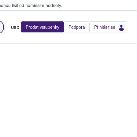
hou lišit od nominální hodnoty.
Prodat vstupenky
Podpora
Přihlásit se
USD