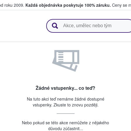
 od roku 2009.
Každá objednávka poskytuje 100% záruku.
Ceny se mo
upují a prodávají vstupenky
Žádné vstupenky... co teď?
Na tuto akci teď nemáme žádné dostupné
vstupenky. Zkuste to znovu později.
Nebo pokud se této akce nemůžete z nějakého
důvodu zúčastnit...