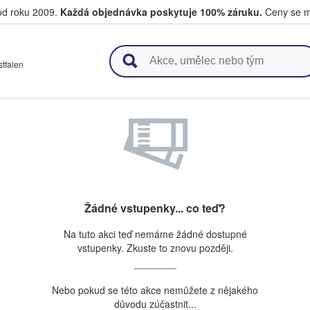
 od roku 2009.
Každá objednávka poskytuje 100% záruku.
Ceny se mo
upují a prodávají vstupenky
tfalen
Žádné vstupenky... co teď?
Na tuto akci teď nemáme žádné dostupné
vstupenky. Zkuste to znovu později.
Nebo pokud se této akce nemůžete z nějakého
důvodu zúčastnit...