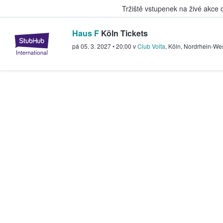
Tržiště vstupenek na živé akce
Haus F
Köln Tickets
StubHub – Místo, kde fanoušci k
pá 05. 3. 2027
•
20:00
v
Club Volta
,
Köln
,
Nordrhein-Wes