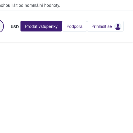
hou lišit od nominální hodnoty.
Prodat vstupenky
Podpora
Přihlásit se
USD