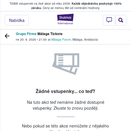
Tržiště vstupenek na živé akce od roku 2009.
Každá objednávka poskytuje 100%
, kde fanoušci kupují a prodávají vstupenk
záruku.
Ceny se mohou lišit od nominální hodnoty.
StubHub – Místo, 
Nabídka
Grupo Firme
Málaga Tickets
ne 20. 9. 2026
•
21:00
at
Málaga Forum
,
Málaga
,
Andalucía
Žádné vstupenky... co teď?
Na tuto akci teď nemáme žádné dostupné
vstupenky. Zkuste to znovu později.
Nebo pokud se této akce nemůžete z nějakého