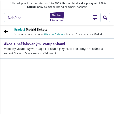
Tržiště vstupenek na živé akce od roku 2009.
Každá objednávka poskytuje 100%
, kde fanoušci kupují a prodávají vstupenk
záruku.
Ceny se mohou lišit od nominální hodnoty.
StubHub – Místo, 
Nabídka
Grade 2
Madrid Tickets
út 08. 9. 2026
•
21:00
at
Wurlitzer Ballroom
,
Madrid
,
Comunidad de Madrid
Akce s nečíslovanými vstupenkami
Všechny vstupenky vám zajistí přístup k jakýmkoli dostupným místům na
sezení či stání. Místa nejsou číslovaná.