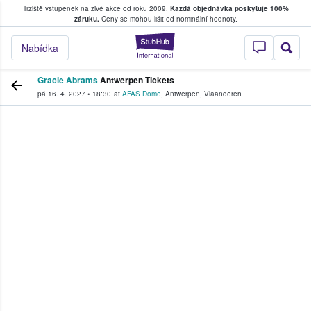
Tržiště vstupenek na živé akce od roku 2009.
Každá objednávka poskytuje 100%
, kde fanoušci kupují a prodávají vstupenk
záruku.
Ceny se mohou lišit od nominální hodnoty.
StubHub – Místo, 
Nabídka
Gracie Abrams
Antwerpen Tickets
pá 16. 4. 2027
•
18:30
at
AFAS Dome
,
Antwerpen
,
Vlaanderen