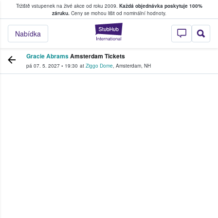
Tržiště vstupenek na živé akce od roku 2009.
Každá objednávka poskytuje 100%
, kde fanoušci kupují a prodávají vstupenk
záruku.
Ceny se mohou lišit od nominální hodnoty.
StubHub – Místo, 
Nabídka
Gracie Abrams
Amsterdam Tickets
pá 07. 5. 2027
•
19:30
at
Ziggo Dome
,
Amsterdam
,
NH