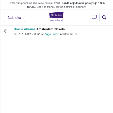
Tržiště vstupenek na živé akce od roku 2009.
Každá objednávka poskytuje 100%
, kde fanoušci kupují a prodávají vstupenk
záruku.
Ceny se mohou lišit od nominální hodnoty.
StubHub – Místo, 
Nabídka
Gracie Abrams
Amsterdam Tickets
po 10. 5. 2027
•
19:30
at
Ziggo Dome
,
Amsterdam
,
NH