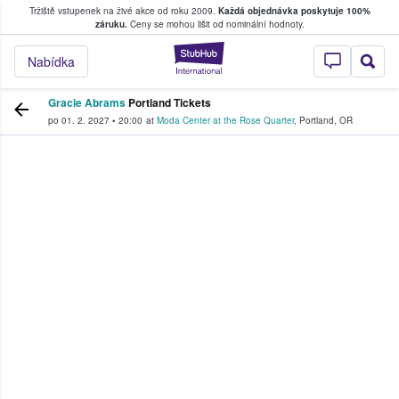
Tržiště vstupenek na živé akce od roku 2009.
Každá objednávka poskytuje 100%
, kde fanoušci kupují a prodávají vstupenk
záruku.
Ceny se mohou lišit od nominální hodnoty.
StubHub – Místo, 
Nabídka
Gracie Abrams
Portland Tickets
po 01. 2. 2027
•
20:00
at
Moda Center at the Rose Quarter
,
Portland
,
OR