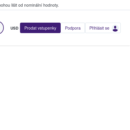
hou lišit od nominální hodnoty.
Prodat vstupenky
Podpora
Přihlásit se
USD