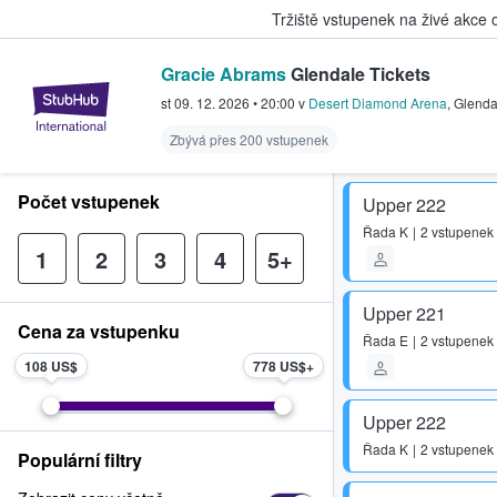
Tržiště vstupenek na živé akce
Gracie Abrams
Glendale Tickets
StubHub – Místo, kde fanoušci k
st 09. 12. 2026
•
20:00
v
Desert Diamond Arena
,
Glenda
Zbývá přes 200 vstupenek
Počet vstupenek
Upper 222
Řada
K
2 vstupenek
1
2
3
4
5+
Upper 221
Cena za vstupenku
Řada
E
2 vstupenek
108 US$
778 US$
Upper 222
Řada
K
2 vstupenek
Populární filtry