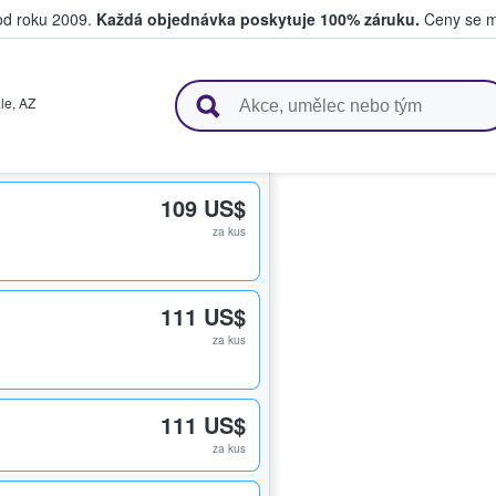
 od roku 2009.
Každá objednávka poskytuje 100% záruku.
Ceny se mo
upují a prodávají vstupenky
le
,
AZ
109 US$
za kus
111 US$
za kus
111 US$
za kus