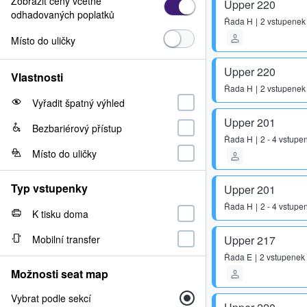
Zobrazit ceny včetně
Upper 220
odhadovaných poplatků
Řada
H
2 vstupenek
Místo do uličky
Upper 220
Vlastnosti
Řada
H
2 vstupenek
Vyřadit špatný výhled
Upper 201
Bezbariérový přístup
Řada
H
2 - 4 vstupe
Místo do uličky
Typ vstupenky
Upper 201
Řada
H
2 - 4 vstupe
K tisku doma
Mobilní transfer
Upper 217
Řada
E
2 vstupenek
Možnosti seat map
Vybrat podle sekcí