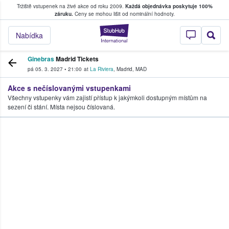
Tržiště vstupenek na živé akce od roku 2009.
Každá objednávka poskytuje 100%
, kde fanoušci kupují a prodávají vstupenk
záruku.
Ceny se mohou lišit od nominální hodnoty.
StubHub – Místo, 
Nabídka
Ginebras
Madrid Tickets
pá 05. 3. 2027
•
21:00
at
La Riviera
,
Madrid
,
MAD
Akce s nečíslovanými vstupenkami
Všechny vstupenky vám zajistí přístup k jakýmkoli dostupným místům na
sezení či stání. Místa nejsou číslovaná.