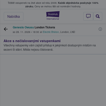
Tržiště vstupenek na živé akce od roku 2009.
Každá objednávka poskytuje 100%
, kde fanoušci kupují a prodávají vstupenk
záruku.
Ceny se mohou lišit od nominální hodnoty.
StubHub – Místo, 
Nabídka
Genesis Owusu
London Tickets
so 28. 11. 2026
•
18:30
at
Electric Brixton
,
London
,
LND
Akce s nečíslovanými vstupenkami
Všechny vstupenky vám zajistí přístup k jakýmkoli dostupným místům na
sezení či stání. Místa nejsou číslovaná.