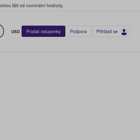
hou lišit od nominální hodnoty.
Prodat vstupenky
Podpora
Přihlásit se
USD