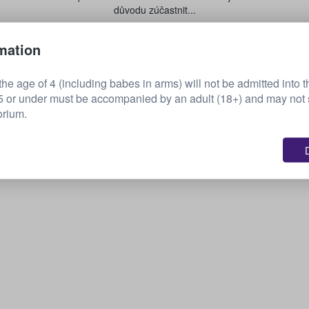
důvodu zúčastnit...
mation
Prodat vstupenky
he age of 4 (including babes in arms) will not be admitted into t
or under must be accompanied by an adult (18+) and may not s
orium.