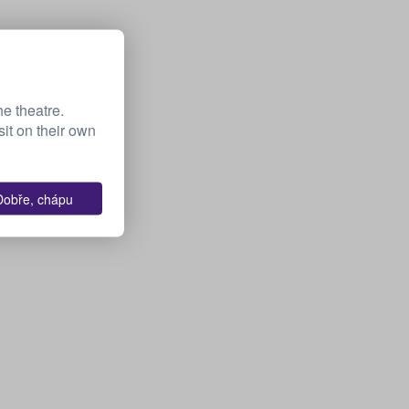
he theatre.
it on their own
Dobře, chápu