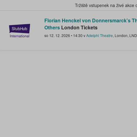
Tržiště vstupenek na živé akce
Florian Henckel von Donnersmarck’s Th
StubHub – Místo, kde fanoušci k
Others
London Tickets
so 12. 12. 2026
•
14:30
v
Adelphi Theatre
,
London
,
LND