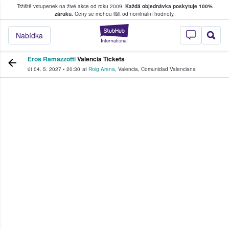
Tržiště vstupenek na živé akce od roku 2009.
Každá objednávka poskytuje 100%
, kde fanoušci kupují a prodávají vstupenk
záruku.
Ceny se mohou lišit od nominální hodnoty.
StubHub – Místo, 
Nabídka
Eros Ramazzotti
Valencia Tickets
út 04. 5. 2027
•
20:30
at
Roig Arena
,
Valencia
,
Comunidad Valenciana