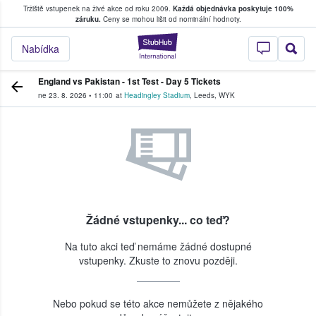
Tržiště vstupenek na živé akce od roku 2009.
Každá objednávka poskytuje 100%
, kde fanoušci kupují a prodávají vstupenk
záruku.
Ceny se mohou lišit od nominální hodnoty.
StubHub – Místo, 
Nabídka
England vs Pakistan - 1st Test - Day 5 Tickets
ne 23. 8. 2026
•
11:00
at
Headingley Stadium
,
Leeds
,
WYK
Žádné vstupenky... co teď?
Na tuto akci teď nemáme žádné dostupné
vstupenky. Zkuste to znovu později.
Nebo pokud se této akce nemůžete z nějakého