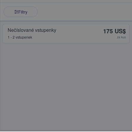
Filtry
Nečíslované vstupenky
175 US$
1 - 2 vstupenek
za kus