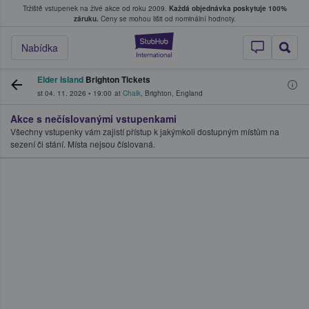
Tržiště vstupenek na živé akce od roku 2009.
Každá objednávka poskytuje 100%
, kde fanoušci kupují a prodávají vstupenk
záruku.
Ceny se mohou lišit od nominální hodnoty.
StubHub – Místo, 
Nabídka
Elder Island
Brighton Tickets
st 04. 11. 2026
•
19:00
at
Chalk
,
Brighton
,
England
Akce s nečíslovanými vstupenkami
Všechny vstupenky vám zajistí přístup k jakýmkoli dostupným místům na
sezení či stání. Místa nejsou číslovaná.