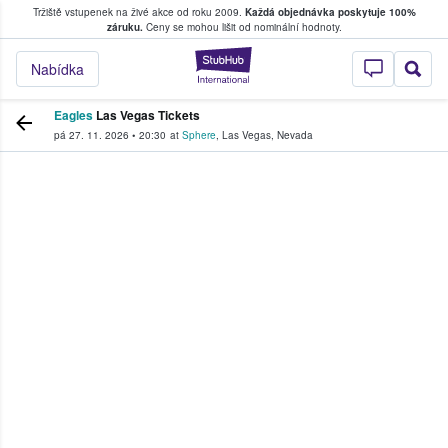
Tržiště vstupenek na živé akce od roku 2009.
Každá objednávka poskytuje 100%
, kde fanoušci kupují a prodávají vstupenk
záruku.
Ceny se mohou lišit od nominální hodnoty.
StubHub – Místo, 
Nabídka
Eagles
Las Vegas Tickets
pá 27. 11. 2026
•
20:30
at
Sphere
,
Las Vegas
,
Nevada