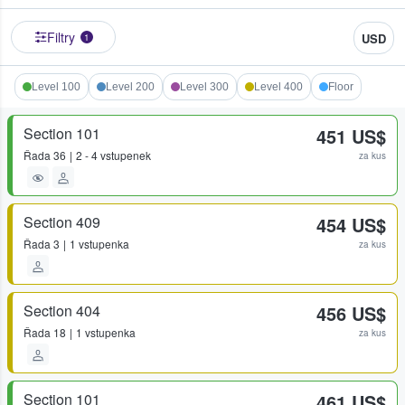
Filtry
USD
1
Level 100
Level 200
Level 300
Level 400
Floor
Section 101
451 US$
Řada
36
2 - 4 vstupenek
za kus
Section 409
454 US$
Řada
3
1 vstupenka
za kus
Section 404
456 US$
Řada
18
1 vstupenka
za kus
Section 101
461 US$