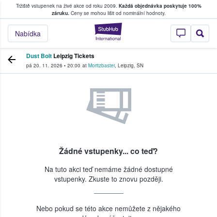
Tržiště vstupenek na živé akce od roku 2009.
Každá objednávka poskytuje 100%
, kde fanoušci kupují a prodávají vstupenk
záruku.
Ceny se mohou lišit od nominální hodnoty.
StubHub – Místo, 
Nabídka
Dust Bolt
Leipzig Tickets
pá 20. 11. 2026
•
20:00
at
Moritzbastei
,
Leipzig
,
SN
Žádné vstupenky... co teď?
Na tuto akci teď nemáme žádné dostupné
vstupenky. Zkuste to znovu později.
Nebo pokud se této akce nemůžete z nějakého