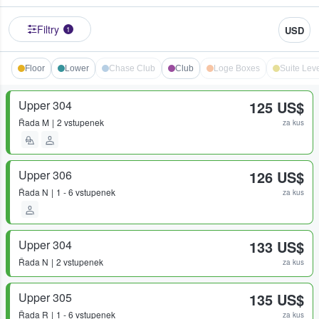
Filtry
USD
1
Floor
Lower
Chase Club
Club
Loge Boxes
Suite Leve
Upper 304
125 US$
Řada
M
2 vstupenek
za kus
Upper 306
126 US$
Řada
N
1 - 6 vstupenek
za kus
Upper 304
133 US$
Řada
N
2 vstupenek
za kus
Upper 305
135 US$
Řada
R
1 - 6 vstupenek
za kus