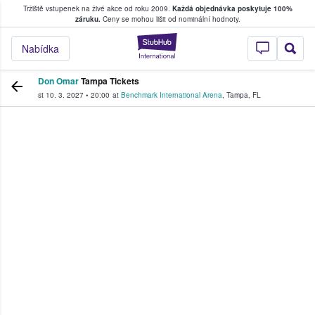
Tržiště vstupenek na živé akce od roku 2009.
Každá objednávka poskytuje 100%
, kde fanoušci kupují a prodávají vstupenk
záruku.
Ceny se mohou lišit od nominální hodnoty.
StubHub – Místo, 
Nabídka
Don Omar
Tampa Tickets
st 10. 3. 2027
•
20:00
at
Benchmark International Arena
,
Tampa
,
FL