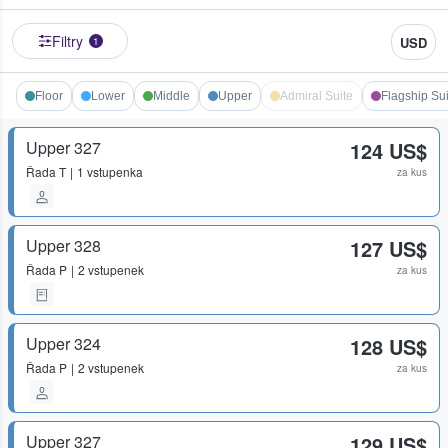
Filtry
USD
1
Floor
Lower
Middle
Upper
Admiral Suite
Flagship Sui
Upper 327
124 US$
Řada
T
1 vstupenka
za kus
Upper 328
127 US$
Řada
P
2 vstupenek
za kus
Upper 324
128 US$
Řada
P
2 vstupenek
za kus
Upper 327
129 US$