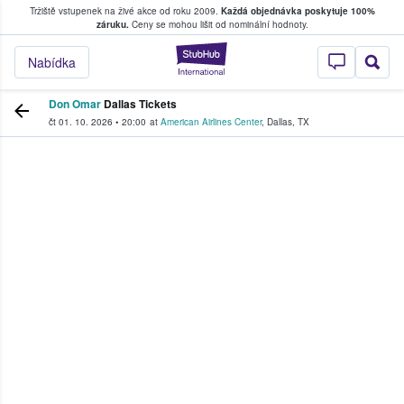
Tržiště vstupenek na živé akce od roku 2009.
Každá objednávka poskytuje 100%
, kde fanoušci kupují a prodávají vstupenk
záruku.
Ceny se mohou lišit od nominální hodnoty.
StubHub – Místo, 
Nabídka
Don Omar
Dallas Tickets
čt 01. 10. 2026
•
20:00
at
American Airlines Center
,
Dallas
,
TX