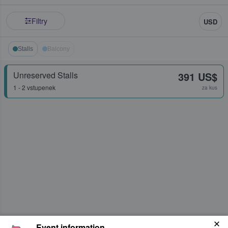
Filtry
USD
Stalls
Balcony
Unreserved Stalls
391 US$
1 - 2 vstupenek
za kus
Event information