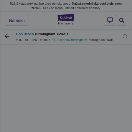
Tržiště vstupenek na živé akce od roku 2009.
Každá objednávka poskytuje 100%
, kde fanoušci kupují a prodávají vstupenk
záruku.
Ceny se mohou lišit od nominální hodnoty.
StubHub – Místo, 
Nabídka
Don Broco
Birmingham Tickets
st 07. 10. 2026
•
19:00
at
O2 Academy Birmingham
,
Birmingham
,
WAR