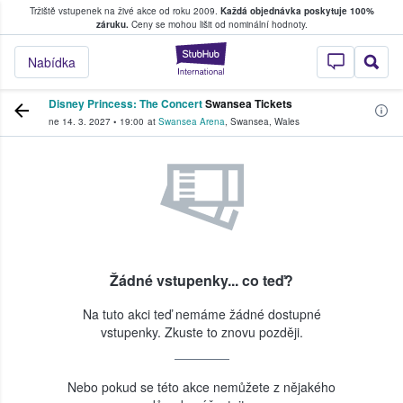
Tržiště vstupenek na živé akce od roku 2009.
Každá objednávka poskytuje 100%
, kde fanoušci kupují a prodávají vstupenk
záruku.
Ceny se mohou lišit od nominální hodnoty.
StubHub – Místo, 
Nabídka
Disney Princess: The Concert
Swansea Tickets
ne 14. 3. 2027
•
19:00
at
Swansea Arena
,
Swansea
,
Wales
Žádné vstupenky... co teď?
Na tuto akci teď nemáme žádné dostupné
vstupenky. Zkuste to znovu později.
Nebo pokud se této akce nemůžete z nějakého