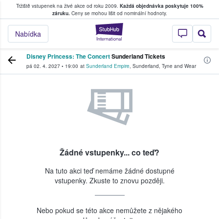
Tržiště vstupenek na živé akce od roku 2009.
Každá objednávka poskytuje 100%
, kde fanoušci kupují a prodávají vstupenk
záruku.
Ceny se mohou lišit od nominální hodnoty.
StubHub – Místo, 
Nabídka
Disney Princess: The Concert
Sunderland Tickets
pá 02. 4. 2027
•
19:00
at
Sunderland Empire
,
Sunderland
,
Tyne and Wear
Žádné vstupenky... co teď?
Na tuto akci teď nemáme žádné dostupné
vstupenky. Zkuste to znovu později.
Nebo pokud se této akce nemůžete z nějakého