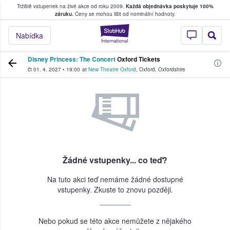
Tržiště vstupenek na živé akce od roku 2009.
Každá objednávka poskytuje 100%
, kde fanoušci kupují a prodávají vstupenk
záruku.
Ceny se mohou lišit od nominální hodnoty.
StubHub – Místo, 
Nabídka
Disney Princess: The Concert
Oxford Tickets
čt 01. 4. 2027
•
19:00
at
New Theatre Oxford
,
Oxford
,
Oxfordshire
Žádné vstupenky... co teď?
Na tuto akci teď nemáme žádné dostupné
vstupenky. Zkuste to znovu později.
Nebo pokud se této akce nemůžete z nějakého