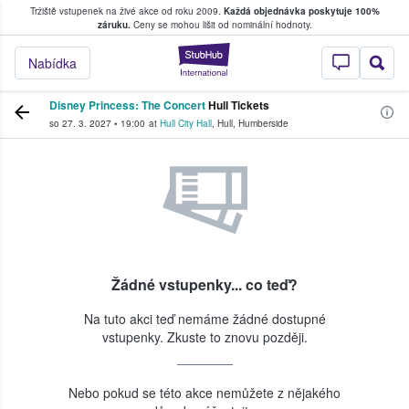
Tržiště vstupenek na živé akce od roku 2009.
Každá objednávka poskytuje 100%
, kde fanoušci kupují a prodávají vstupenk
záruku.
Ceny se mohou lišit od nominální hodnoty.
StubHub – Místo, 
Nabídka
Disney Princess: The Concert
Hull Tickets
so 27. 3. 2027
•
19:00
at
Hull City Hall
,
Hull
,
Humberside
Žádné vstupenky... co teď?
Na tuto akci teď nemáme žádné dostupné
vstupenky. Zkuste to znovu později.
Nebo pokud se této akce nemůžete z nějakého