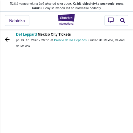
Tržiště vstupenek na živé akce od roku 2009.
Každá objednávka poskytuje 100%
, kde fanoušci kupují a prodávají vstupenk
záruku.
Ceny se mohou lišit od nominální hodnoty.
StubHub – Místo, 
Nabídka
Def Leppard
Mexico City Tickets
po 19. 10. 2026
•
20:00
at
Palacio de los Deportes
,
Ciudad de México
,
Ciudad
de México