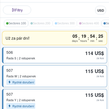
Filtry
USD
Sectores 100
Sectores 200
Sectores 300
Sectores 400
Se
05
19
54
25
:
:
:
Už za pár dní!
days
hours
min
sec
506
114 US$
Řada
S
2 vstupenek
za kus
507
115 US$
Řada
W
2 vstupenek
za kus
Rychlé doručení
507
115 US$
Řada
Y
2 vstupenek
za kus
Rychlé doručení