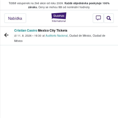
Tržiště vstupenek na živé akce od roku 2009.
Každá objednávka poskytuje 100%
, kde fanoušci kupují a prodávají vstupenk
záruku.
Ceny se mohou lišit od nominální hodnoty.
StubHub – Místo, 
Nabídka
Cristian Castro
Mexico City Tickets
út 11. 8. 2026
•
19:30
at
Auditorio Nacional
,
Ciudad de México
,
Ciudad de
México