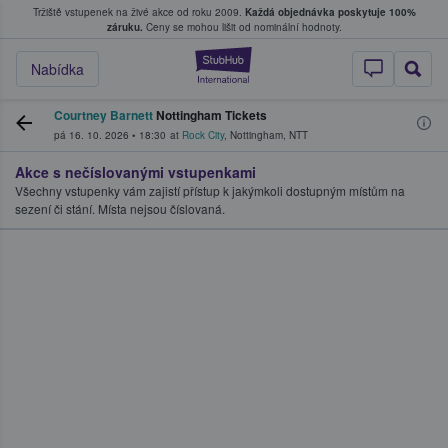
Tržiště vstupenek na živé akce od roku 2009.
Každá objednávka poskytuje 100%
, kde fanoušci kupují a prodávají vstupenk
záruku.
Ceny se mohou lišit od nominální hodnoty.
StubHub – Místo, 
Nabídka
Courtney Barnett
Nottingham Tickets
pá 16. 10. 2026
•
18:30
at
Rock City
,
Nottingham
,
NTT
Akce s nečíslovanými vstupenkami
Všechny vstupenky vám zajistí přístup k jakýmkoli dostupným místům na
sezení či stání. Místa nejsou číslovaná.