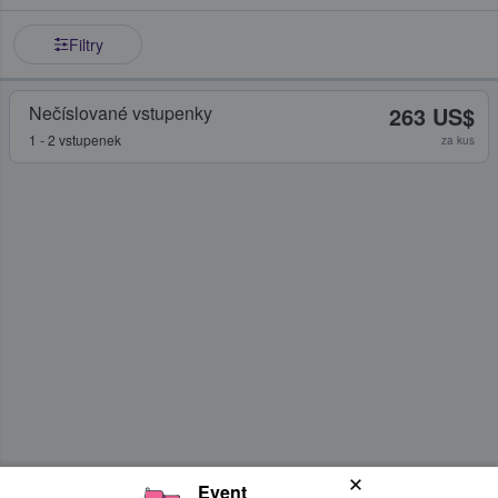
Filtry
Nečíslované vstupenky
263 US$
1 - 2 vstupenek
za kus
Event