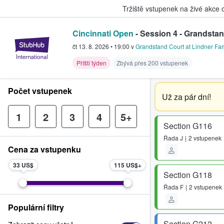
Tržiště vstupenek na živé akce
Cincinnati Open
- Session 4 - Grandstan
StubHub – Místo, kde fanoušci k
čt 13. 8. 2026
•
19:00
v
Grandstand Court at Lindner Fam
Příští týden
Zbývá přes 200 vstupenek
Počet vstupenek
Už za pár dní!
1
2
3
4
5+
Section G116
Řada
J
2 vstupenek
Cena za vstupenku
33 US$
115 US$
Section G118
Řada
F
2 vstupenek
Populární filtry
Section G212