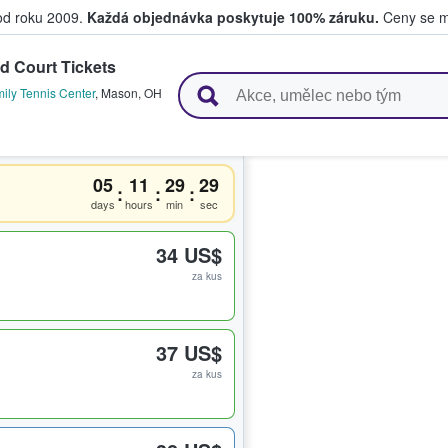
 od roku 2009.
Každá objednávka poskytuje 100% záruku.
Ceny se mo
d Court Tickets
upují a prodávají vstupenky
ily Tennis Center
,
Mason
,
OH
05
11
29
29
:
:
:
days
hours
min
sec
34 US$
za kus
37 US$
za kus