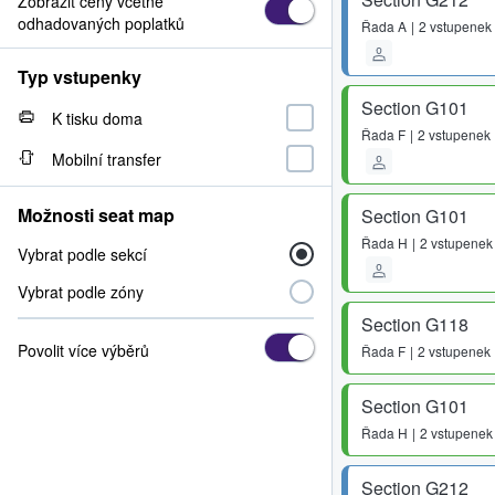
Zobrazit ceny včetně
odhadovaných poplatků
Řada
A
2 vstupenek
Typ vstupenky
Section G101
K tisku doma
Řada
F
2 vstupenek
Mobilní transfer
Možnosti seat map
Section G101
Řada
H
2 vstupenek
Vybrat podle sekcí
Vybrat podle zóny
Section G118
Povolit více výběrů
Řada
F
2 vstupenek
Section G101
Řada
H
2 vstupenek
Section G212