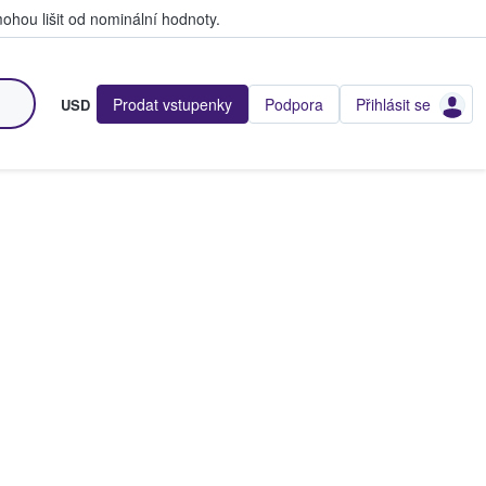
hou lišit od nominální hodnoty.
Prodat vstupenky
Podpora
Přihlásit se
USD