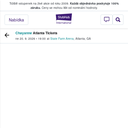
Tržiště vstupenek na živé akce od roku 2009.
Každá objednávka poskytuje 100%
, kde fanoušci kupují a prodávají vstupenk
záruku.
Ceny se mohou lišit od nominální hodnoty.
StubHub – Místo, 
Nabídka
Chayanne
Atlanta Tickets
ne 20. 9. 2026
•
19:00
at
State Farm Arena
,
Atlanta
,
GA