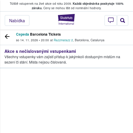
Tržiště vstupenek na živé akce od roku 2009.
Každá objednávka poskytuje 100%
, kde fanoušci kupují a prodávají vstupenk
záruku.
Ceny se mohou lišit od nominální hodnoty.
StubHub – Místo, 
Nabídka
Cepeda
Barcelona Tickets
so 14. 11. 2026
•
20:00
at
Razzmatazz 2
,
Barcelona
,
Catalunya
Akce s nečíslovanými vstupenkami
Všechny vstupenky vám zajistí přístup k jakýmkoli dostupným místům na
sezení či stání. Místa nejsou číslovaná.