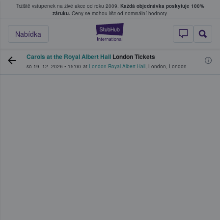
Tržiště vstupenek na živé akce od roku 2009.
Každá objednávka poskytuje 100%
, kde fanoušci kupují a prodávají vstupenk
záruku.
Ceny se mohou lišit od nominální hodnoty.
StubHub – Místo, 
Nabídka
Carols at the Royal Albert Hall
London Tickets
so 19. 12. 2026
•
15:00
at
London Royal Albert Hall
,
London
,
London