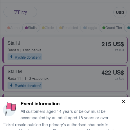
Filtry
USD
Arena
Stalls
Circle
Restricted
Loggia
Grand Tier
Stall J
215 US$
Řada
3
1 vstupenka
za kus
Rychlé doručení
Stall M
422 US$
Řada
11
1 - 2 vstupenek
za kus
Rychlé doručení
Stall H
422 US$
Event information
Řada
11
1 - 2 vstupenek
za kus
All customers aged 14 years or below must be
Rychlé doručení
accompanied by an adult aged 18 years or over.
Ticket resale outside the primary's authorised channels is
Second Tier Box 72
576 US$