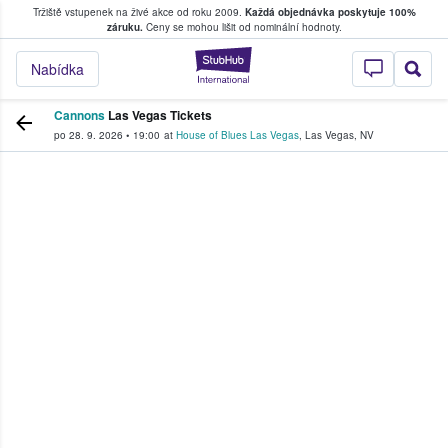
Tržiště vstupenek na živé akce od roku 2009.
Každá objednávka poskytuje 100%
, kde fanoušci kupují a prodávají vstupenk
záruku.
Ceny se mohou lišit od nominální hodnoty.
StubHub – Místo, 
Nabídka
Cannons
Las Vegas Tickets
po 28. 9. 2026
•
19:00
at
House of Blues Las Vegas
,
Las Vegas
,
NV