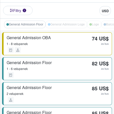
Filtry
USD
1
General Admission Floor
General Admission Loge
Loge
Balco
General Admission OBA
74 US$
1 - 8 vstupenek
za kus
General Admission Floor
82 US$
1 - 6 vstupenek
za kus
General Admission Floor
85 US$
2 vstupenek
za kus
General Admission Floor
85 US$