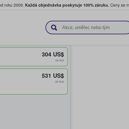
 od roku 2009.
Každá objednávka poskytuje 100% záruku.
Ceny se mo
upují a prodávají vstupenky
304 US$
za kus
531 US$
za kus