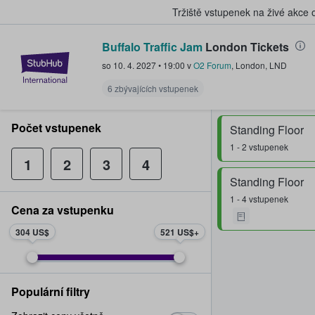
Tržiště vstupenek na živé akce
Buffalo Traffic Jam
London Tickets
StubHub – Místo, kde fanoušci k
so 10. 4. 2027
•
19:00
v
O2 Forum
,
London
,
LND
6 zbývajících vstupenek
Počet vstupenek
Standing Floor
1 - 2 vstupenek
1
2
3
4
Standing Floor
1 - 4 vstupenek
Cena za vstupenku
304 US$
521 US$
Populární filtry