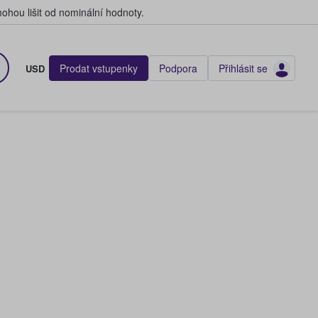
hou lišit od nominální hodnoty.
Prodat vstupenky
Podpora
Přihlásit se
USD