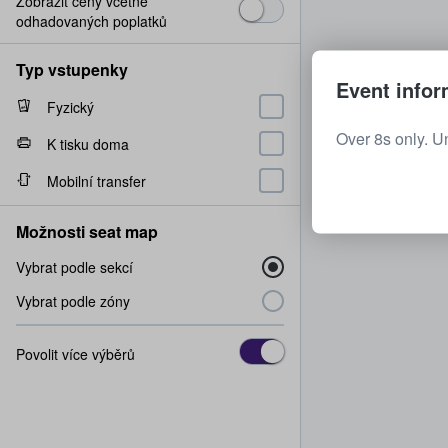
Zobrazit ceny včetně
odhadovaných poplatků
Typ vstupenky
Event infor
Fyzický
Over 8s only. U
K tisku doma
Mobilní transfer
Možnosti seat map
Vybrat podle sekcí
Vybrat podle zóny
Povolit více výběrů