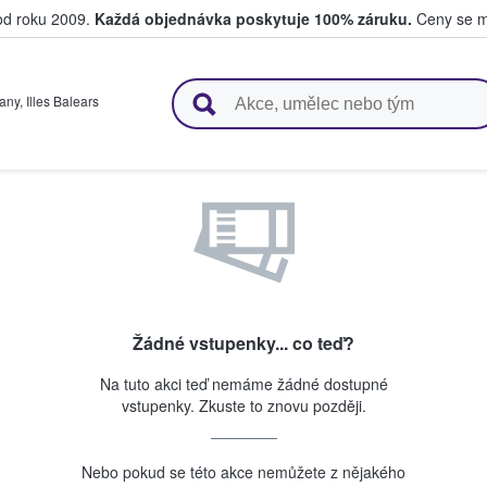
 od roku 2009.
Každá objednávka poskytuje 100% záruku.
Ceny se mo
upují a prodávají vstupenky
many
,
Illes Balears
Žádné vstupenky... co teď?
Na tuto akci teď nemáme žádné dostupné
vstupenky. Zkuste to znovu později.
Nebo pokud se této akce nemůžete z nějakého