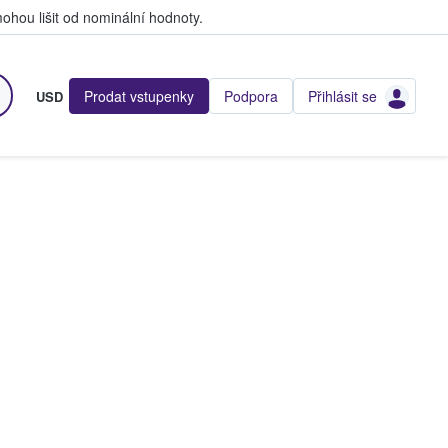
hou lišit od nominální hodnoty.
Prodat vstupenky
Podpora
Přihlásit se
USD