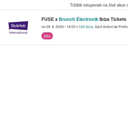
Tržiště vstupenek na živé akce
FUSE x
Brunch Electronik
Ibiza Tickets
StubHub – Místo, kde fanoušci k
ne 09. 8. 2026
•
16:00
v
528 Ibiza
,
Sant Antoni de Port
Zítra