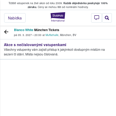
Tržiště vstupenek na živé akce od roku 2009.
Každá objednávka poskytuje 100%
, kde fanoušci kupují a prodávají vstupenk
záruku.
Ceny se mohou lišit od nominální hodnoty.
StubHub – Místo, 
Nabídka
Blanco White
München Tickets
pá 05. 3. 2027
•
20:00
at
Muffathalle
,
München
,
BV
Akce s nečíslovanými vstupenkami
Všechny vstupenky vám zajistí přístup k jakýmkoli dostupným místům na
sezení či stání. Místa nejsou číslovaná.