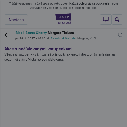
Tržiště vstupenek na živé akce od roku 2009.
Každá objednávka poskytuje 100%
, kde fanoušci kupují a prodávají vstupenk
záruku.
Ceny se mohou lišit od nominální hodnoty.
StubHub – Místo, 
Nabídka
Black Stone Cherry
Margate Tickets
po 25. 1. 2027
•
19:00
at
Dreamland Margate
,
Margate
,
KEN
Akce s nečíslovanými vstupenkami
Všechny vstupenky vám zajistí přístup k jakýmkoli dostupným místům na
sezení či stání. Místa nejsou číslovaná.