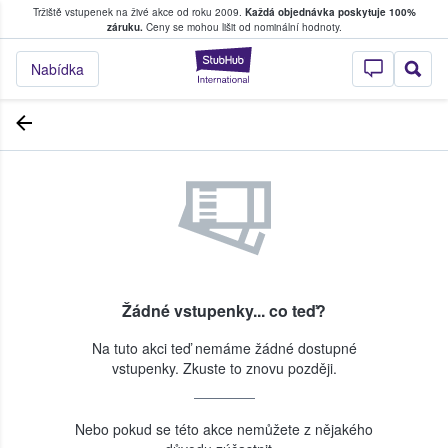
Tržiště vstupenek na živé akce od roku 2009.
Každá objednávka poskytuje 100%
, kde fanoušci kupují a prodávají vstupenk
záruku.
Ceny se mohou lišit od nominální hodnoty.
StubHub – Místo, 
Nabídka
Žádné vstupenky... co teď?
Na tuto akci teď nemáme žádné dostupné
vstupenky. Zkuste to znovu později.
Nebo pokud se této akce nemůžete z nějakého