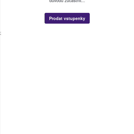
důvodu zúčastnit...
Prodat vstupenky
;