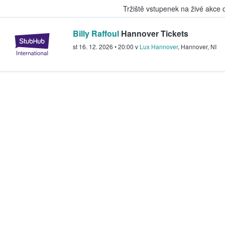
Tržiště vstupenek na živé akce
Billy Raffoul
Hannover Tickets
StubHub – Místo, kde fanoušci k
st 16. 12. 2026
•
20:00
v
Lux Hannover
,
Hannover
,
NI