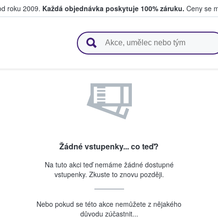
 od roku 2009.
Každá objednávka poskytuje 100% záruku.
Ceny se mo
upují a prodávají vstupenky
Žádné vstupenky... co teď?
Na tuto akci teď nemáme žádné dostupné
vstupenky. Zkuste to znovu později.
Nebo pokud se této akce nemůžete z nějakého
důvodu zúčastnit...