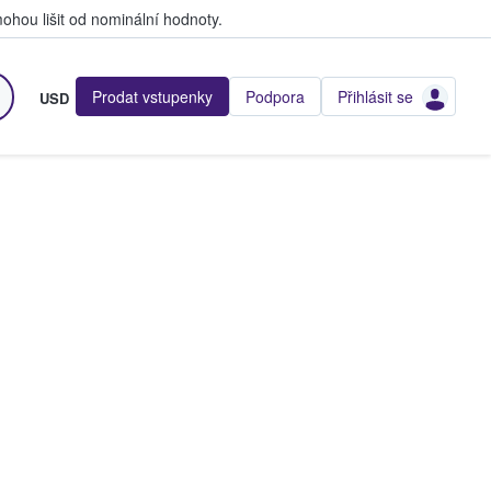
hou lišit od nominální hodnoty.
Prodat vstupenky
Podpora
Přihlásit se
USD