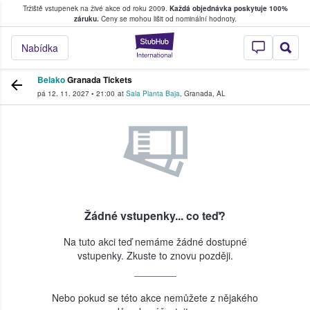
Tržiště vstupenek na živé akce od roku 2009.
Každá objednávka poskytuje 100%
, kde fanoušci kupují a prodávají vstupenk
záruku.
Ceny se mohou lišit od nominální hodnoty.
StubHub – Místo, 
Nabídka
Belako
Granada Tickets
pá 12. 11. 2027
•
21:00
at
Sala Planta Baja
,
Granada
,
AL
Žádné vstupenky... co teď?
Na tuto akci teď nemáme žádné dostupné
vstupenky. Zkuste to znovu později.
Nebo pokud se této akce nemůžete z nějakého