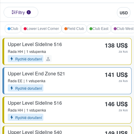
Filtry
USD
1
Club
Lower Level Corner
Field Club
Club East
Club West
Upper Level Sideline 516
138 US$
Řada
HH
1 vstupenka
za kus
Rychlé doručení
Upper Level End Zone 521
141 US$
Řada
EE
1 vstupenka
za kus
Rychlé doručení
Upper Level Sideline 516
146 US$
Řada
HH
1 vstupenka
za kus
Rychlé doručení
Upper Level Sideline 540
149 US$