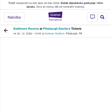
Tržiště vstupenek na živé akce od roku 2009.
Každá objednávka poskytuje 100%
, kde fanoušci kupují a prodávají vstupenk
záruku.
Ceny se mohou lišit od nominální hodnoty.
StubHub – Místo, 
Nabídka
Baltimore Ravens
at
Pittsburgh Steelers
Tickets
ne 20. 12. 2026
•
13:00
at
Acrisure Stadium
,
Pittsburgh
,
PA