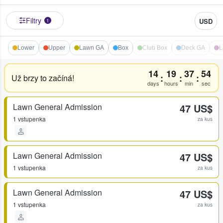
Filtry
USD
1
Lower
Upper
Lawn GA
Box
Club Box
Deck GA
L
14
19
37
54
:
:
:
Už brzy to začíná!
days
hours
min
sec
Lawn General Admission
47 US$
1 vstupenka
za kus
Lawn General Admission
47 US$
1 vstupenka
za kus
Lawn General Admission
47 US$
1 vstupenka
za kus