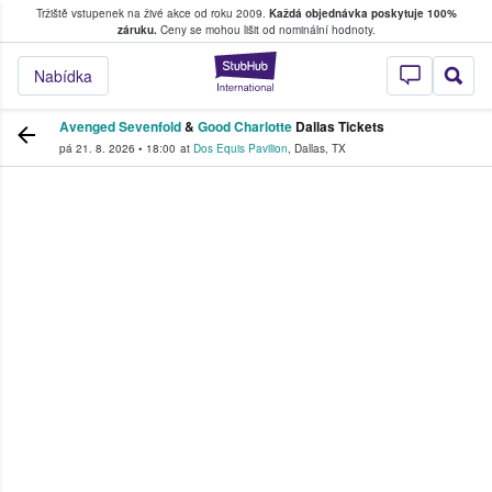
Tržiště vstupenek na živé akce od roku 2009.
Každá objednávka poskytuje 100%
, kde fanoušci kupují a prodávají vstupenk
záruku.
Ceny se mohou lišit od nominální hodnoty.
StubHub – Místo, 
Nabídka
Avenged Sevenfold
&
Good Charlotte
Dallas Tickets
pá 21. 8. 2026
•
18:00
at
Dos Equis Pavilion
,
Dallas
,
TX