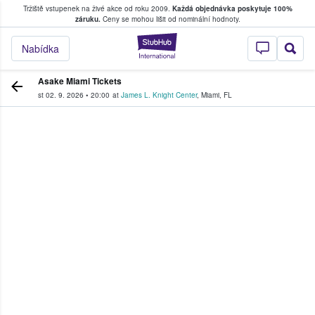
Tržiště vstupenek na živé akce od roku 2009.
Každá objednávka poskytuje 100%
, kde fanoušci kupují a prodávají vstupenk
záruku.
Ceny se mohou lišit od nominální hodnoty.
StubHub – Místo, 
Nabídka
Asake Miami Tickets
st 02. 9. 2026
•
20:00
at
James L. Knight Center
,
Miami
,
FL