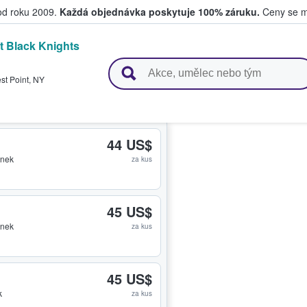
 od roku 2009.
Každá objednávka poskytuje 100% záruku.
Ceny se mo
t Black Knights
upují a prodávají vstupenky
st Point
,
NY
44 US$
enek
za kus
45 US$
enek
za kus
45 US$
k
za kus