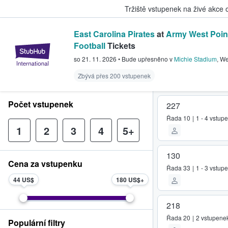
Tržiště vstupenek na živé akce
East Carolina Pirates
at
Army West Poin
Football
Tickets
StubHub – Místo, kde fanoušci k
so 21. 11. 2026
•
Bude upřesněno
v
Michie Stadium
,
We
Zbývá přes 200 vstupenek
Počet vstupenek
227
Řada
10
1 - 4 vstup
1
2
3
4
5+
130
Cena za vstupenku
Řada
33
1 - 3 vstup
44 US$
180 US$
218
Řada
20
2 vstupene
Populární filtry