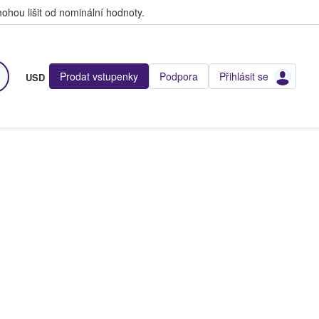
hou lišit od nominální hodnoty.
Prodat vstupenky
Podpora
Přihlásit se
USD