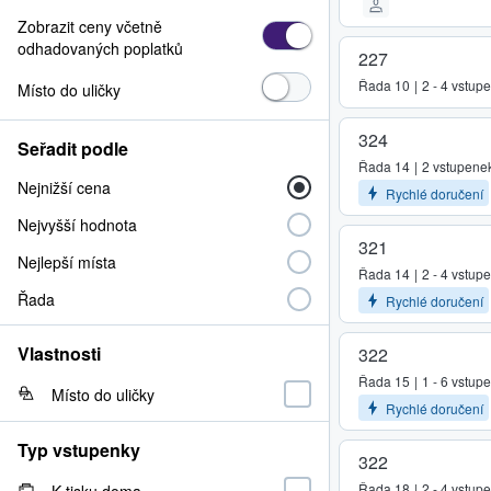
Zobrazit ceny včetně
odhadovaných poplatků
227
Řada
10
2 - 4 vstup
Místo do uličky
324
Seřadit podle
Řada
14
2 vstupene
Nejnižší cena
Rychlé doručení
Nejvyšší hodnota
321
Nejlepší místa
Řada
14
2 - 4 vstup
Řada
Rychlé doručení
Vlastnosti
322
Řada
15
1 - 6 vstup
Místo do uličky
Rychlé doručení
Typ vstupenky
322
Řada
18
2 - 4 vstup
K tisku doma