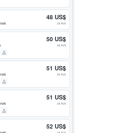
48 US$
enek
za kus
50 US$
k
za kus
51 US$
enek
za kus
51 US$
enek
za kus
52 US$
enek
za kus