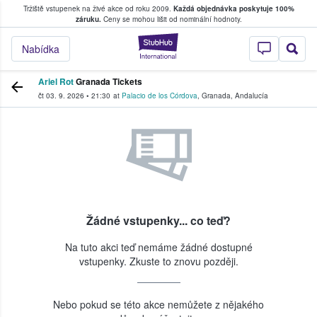
Tržiště vstupenek na živé akce od roku 2009.
Každá objednávka poskytuje 100%
, kde fanoušci kupují a prodávají vstupenk
záruku.
Ceny se mohou lišit od nominální hodnoty.
StubHub – Místo, 
Nabídka
Ariel Rot
Granada Tickets
čt 03. 9. 2026
•
21:30
at
Palacio de los Córdova
,
Granada
,
Andalucía
Žádné vstupenky... co teď?
Na tuto akci teď nemáme žádné dostupné
vstupenky. Zkuste to znovu později.
Nebo pokud se této akce nemůžete z nějakého